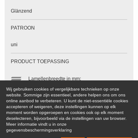
Glänzend
PATROON
uni
PRODUCT TOEPASSING
Lamellenbreedte in mm:
16 / 25 / 35 / 50
Wij gebruiken cookies of vergelijkbare technieken op onze
website. Sommige zijn essentieel, andere helpen ons om ons
online aanbod te verbeteren. U kunt de niet-essentiële cookies
De aangegeven waarden zijn ongeveer waarden.
accepteren of weigeren, deze instellingen kunnen op elk
Wijzigingen voorbehouden.
moment worden opgeroepen en cookies ook op elk moment
deselecteren, bijvoorbeeld via de instellingen van uw browser.
Meer informatie vindt u in onze
gegevensbeschermingsverklaring