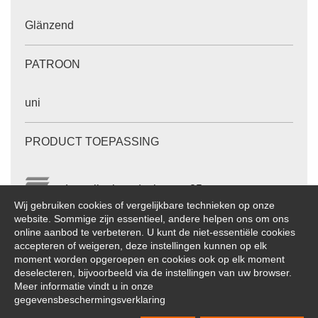
Glänzend
PATROON
uni
PRODUCT TOEPASSING
Lamellenbreedte in mm: 25
Wij gebruiken cookies of vergelijkbare technieken op onze
website. Sommige zijn essentieel, andere helpen ons om ons
online aanbod te verbeteren. U kunt de niet-essentiële cookies
De aangegeven waarden zijn ongeveer waarden.
accepteren of weigeren, deze instellingen kunnen op elk
Wijzigingen voorbehouden.
moment worden opgeroepen en cookies ook op elk moment
deselecteren, bijvoorbeeld via de instellingen van uw browser.
Meer informatie vindt u in onze
gegevensbeschermingsverklaring