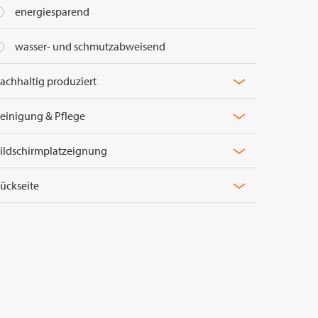
energiesparend
entflammbar
PVC-/
wasser- und schmutzabweisend
Elekt
achhaltig produziert
antiba
einigung & Pflege
Material
ildschirmplatzeignung
Lichtreflexion
ückseite
Lichttransmission
Visueller
Komfort