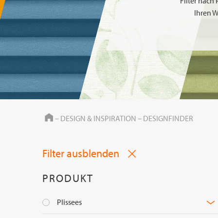
Filter nach
Ihren W
HOME
–
DESIGN & INSPIRATION
–
DESIGNFINDER
Filter ausblenden
PRODUKT
Plissees