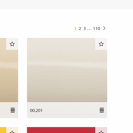
1
2
3
…
110
00.201