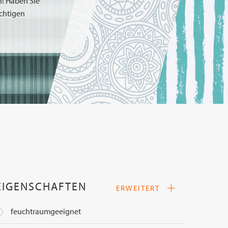
h! Haben Sie
ichtigen
EIGENSCHAFTEN
ERWEITERT
feuchtraumgeeignet
schwer