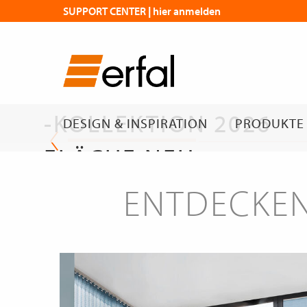
SUPPORT CENTER | hier anmelden
DIE NEUE
FLÄCHENVORHANG
-KOLLEKTION 2026
DESIGN & INSPIRATION
PRODUKTE
FLÄCHE NEU
GEDACHT
ENTDECKEN
Die neue Kollektion
erfal Magazin | Flächen mit Wirkung