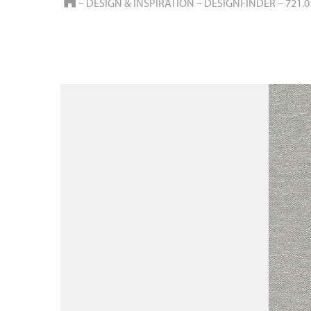
HOME
–
DESIGN & INSPIRATION
–
DESIGNFINDER
–
721.0