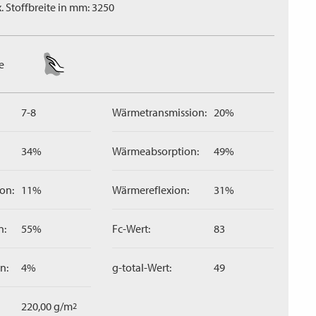
. Stoffbreite in mm: 3250
e
7-8
Wärmetransmission:
20%
34%
Wärmeabsorption:
49%
on:
11%
Wärmereflexion:
31%
n:
55%
Fc-Wert:
83
n:
4%
g-total-Wert:
49
220,00 g/m
2