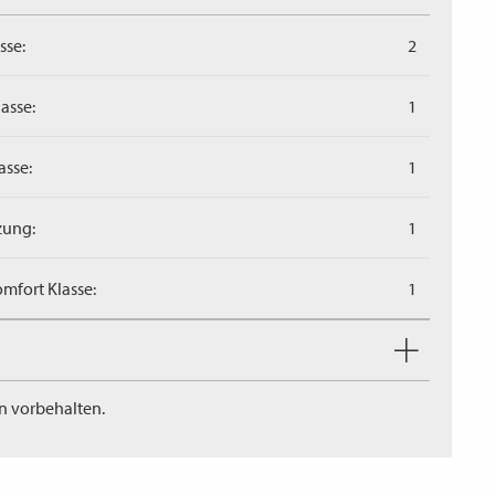
sse:
2
asse:
1
asse:
1
zung:
1
mfort Klasse:
1
n vorbehalten.