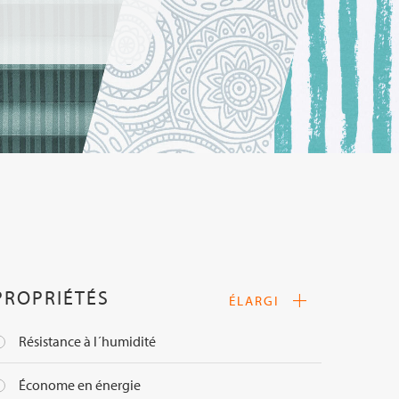
PROPRIÉTÉS
ÉLARGI
Résistance à l´humidité
Difficilement
Économe en énergie
inflammable
Exepm