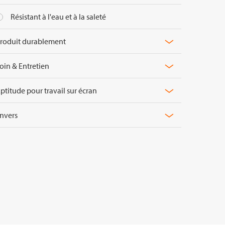
Résistant à l'eau et à la saleté
Prote
roduit durablement
Antib
oin & Entretien
Máteriel
ptitude pour travail sur écran
Réflexion
nvers
Transmission
de la
de la lumière
lumière
Confort
visuel