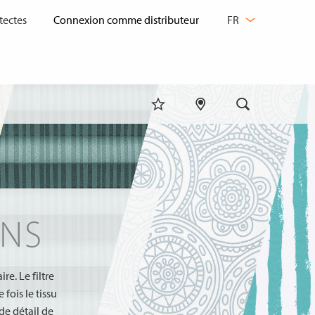
CHANGER
tectes
FR
DE
LANGUE
GNS
e. Le filtre
 fois le tissu
de détail de