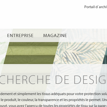
Passer
Portail d´archi
au
contenu
ENTREPRISE
MAGAZINE
CHERCHE DE DESI
dement et simplement les tissus adéquats pour votre protection solair
le produit, le couleur, la transparence et les propriétés le permet. Une
ouvé, vous avez l’aperçu de toutes les propriétés de tissu sur la page 