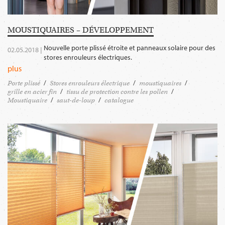
MOUSTIQUAIRES – DÉVELOPPEMENT
Nouvelle porte plissé étroite et panneaux solaire pour des
02.05.2018 |
stores enrouleurs électriques.
plus
Porte plissé
Stores enrouleurs électrique
moustiquaires
grille en acier fin
tissu de protection contre les pollen
Moustiquaire
saut-de-loup
catalogue