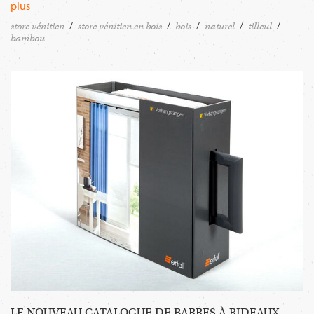
plus
store vénitien
store vénitien en bois
bois
naturel
tilleul
bambou
LE NOUVEAU CATALOGUE DE BARRES À RIDEAUX