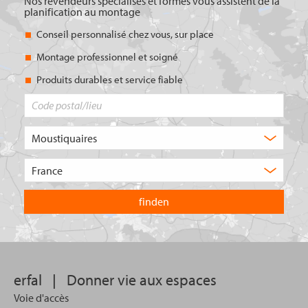
Nos revendeurs spécialisés et formés vous assistent de la
planification au montage
Conseil personnalisé chez vous, sur place
Montage professionnel et soigné
Produits durables et service fiable
Code
postal/lieu
Quel
type
de
Choisissez
produit
le
recherchez-
pays
vous
dans
?
lequel
vous
souhaitez
effectuer
votre
erfal
|
Donner vie aux espaces
recherche.
Voie d'accès