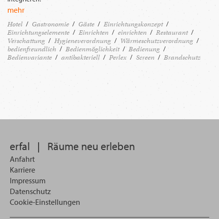
mehr
Hotel
Gastronomie
Gäste
Einrichtungskonzept
Einrichtungselemente
Einrichten
einrichten
Restaurant
Verschattung
Hygieneverordnung
Wärmeschutzverordnung
bedienfreundlich
Bedienmöglichkeit
Bedienung
Bedienvariante
antibakteriell
Perlex
Screen
Brandschutz
erfal
|
Räume neu erleben
Anfahrt
Karriere
Impressum
Datenschutz
Cookie-Einstellungen