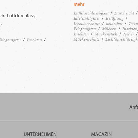
mehr
Luftdurchlässigkeit
Durchsicht
ehr Luftdurchlass,
Edelstahlgitter
Belüftung
.
Insektenschutz
belastbar
Terra
Fliegengitter
Mücken
Insekteng
Insekten
Mückenstich
Neher
Mückenschutz
Lichtdurchlässigk
Fliegengitter
Insekten
Anf
UNTERNEHMEN
MAGAZIN