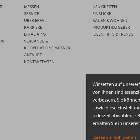
TZ
MESSEN
NEUIGKEITEN
SERVICE
EINBLICKE
ÜBER ERFAL
BAUEN & WOHNEN
KARRIERE
PRODUKTRATGEBER
ERFAL APPS
IDEEN, TIPPS & TRENDS
MM
VERBÄNDE &
KOOPERATIONSPARTNER
ANFAHRT
KONTAKTDATEN
Wir setzen auf unserer
von ihnen sind essenz
verbessern. Sie könne
sowie diese Einstellun
jederzeit abwählen, z.
erhalten Sie in unsere
Lassen Sie mich wählen