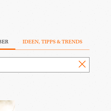
BER
IDEEN, TIPPS & TRENDS
reset
MAGAZIN
DURCHSUCHE