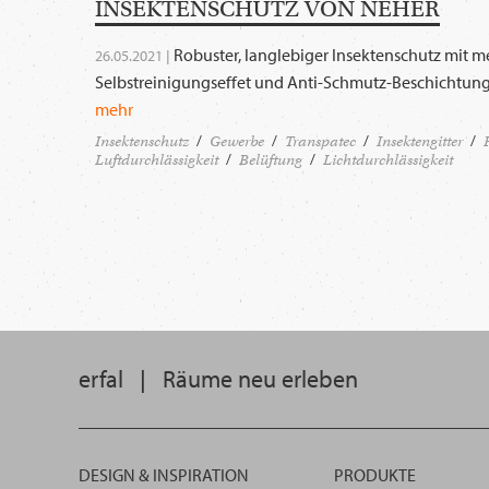
INSEKTENSCHUTZ VON NEHER
Robuster, langlebiger Insektenschutz mit m
26.05.2021 |
Selbstreinigungseffet und Anti-Schmutz-Beschichtung
mehr
Insektenschutz
Gewerbe
Transpatec
Insektengitter
Luftdurchlässigkeit
Belüftung
Lichtdurchlässigkeit
erfal
|
Räume neu erleben
DESIGN & INSPIRATION
PRODUKTE