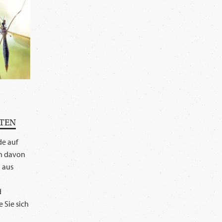
TEN
de auf
n davon
n aus
d
e Sie sich