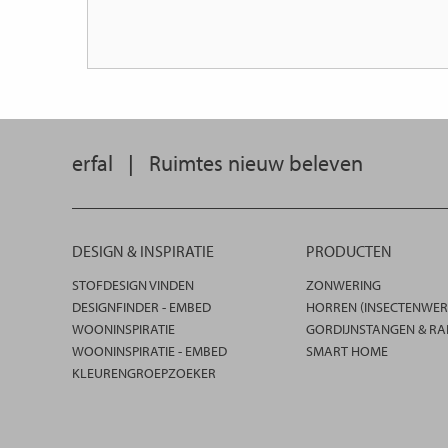
erfal
|
Ruimtes nieuw beleven
DESIGN & INSPIRATIE
PRODUCTEN
STOFDESIGN VINDEN
ZONWERING
DESIGNFINDER - EMBED
HORREN (INSECTENWER
WOONINSPIRATIE
GORDIJNSTANGEN & RA
WOONINSPIRATIE - EMBED
SMART HOME
KLEURENGROEPZOEKER