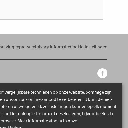
rijving
Impressum
Privacy informatie
Cookie-instellingen
of vergelijkbare technieken op onze website. Sommige zijn
pen ons om ons online aanbod te verbeteren. U kunt de niet-
epteren of weigeren, deze instellingen kunnen op elk moment
cookies ook op elk moment deselecteren, bijvoorbeeld via
 browser. Meer informatie vindt u in onze
verklaring