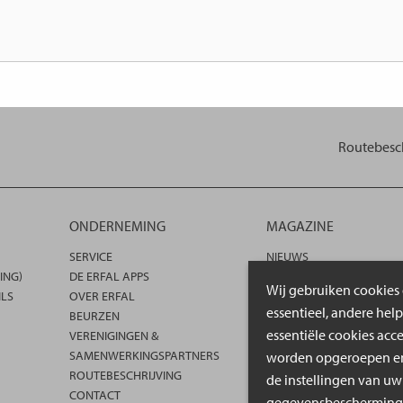
Routebesch
ONDERNEMING
MAGAZINE
SERVICE
NIEUWS
ING)
DE ERFAL APPS
INZICHTEN
Wij gebruiken cookies 
ILS
OVER ERFAL
BOUWEN & WONEN
essentieel, andere hel
BEURZEN
PRODUCTADVIES
essentiële cookies acc
VERENIGINGEN &
IDEEËN, TIPS & TRENDS
SAMENWERKINGSPARTNERS
worden opgeroepen en 
ROUTEBESCHRIJVING
de instellingen van uw
CONTACT
gegevensbeschermings