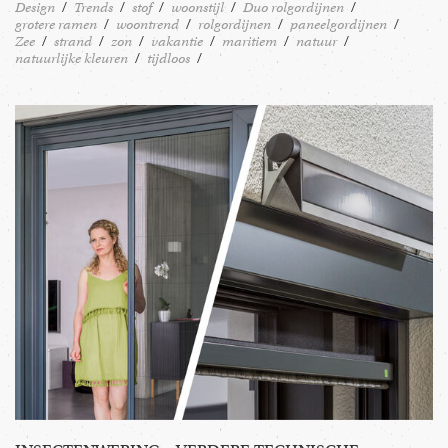
Design
Trends
stof
woonstijl
Duo rolgordijnen
grotere ramen
woontrend
rolgordijnen
paneelgordijnen
Zee
strand
zon
vakantie
maritiem
natuur
natuurlijke kleuren
tijdloos