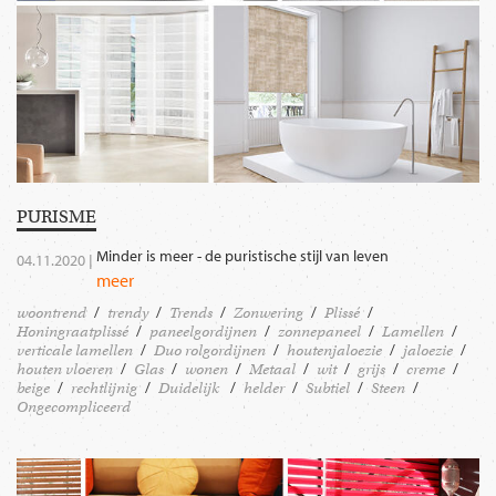
PURISME
Minder is meer - de puristische stijl van leven
04.11.2020 |
meer
woontrend
trendy
Trends
Zonwering
Plissé
Honingraatplissé
paneelgordijnen
zonnepaneel
Lamellen
verticale lamellen
Duo rolgordijnen
houtenjaloezie
jaloezie
houten vloeren
Glas
wonen
Metaal
wit
grijs
creme
beige
rechtlijnig
Duidelijk
helder
Subtiel
Steen
Ongecompliceerd