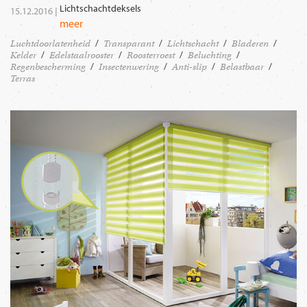
Lichtschachtdeksels
15.12.2016 |
meer
Luchtdoorlatenheid
Transparant
Lichtschacht
Bladeren
Kelder
Edelstaalrooster
Roosterroest
Beluchting
Regenbescherming
Insectenwering
Anti-slip
Belastbaar
Terras