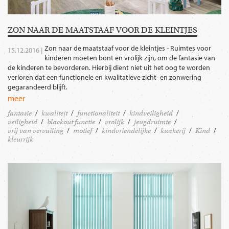
ZON NAAR DE MAATSTAAF VOOR DE KLEINTJES
Zon naar de maatstaaf voor de kleintjes - Ruimtes voor
15.12.2016 |
kinderen moeten bont en vrolijk zijn, om de fantasie van
de kinderen te bevorderen. Hierbij dient niet uit het oog te worden
verloren dat een functionele en kwalitatieve zicht- en zonwering
gegarandeerd blijft.
meer
fantasie
kwaliteit
functionaliteit
kindveiligheid
veiligheid
blackout functie
vrolijk
jeugdruimte
vrij van vervuiling
motief
kindvriendelijke
kwekerij
Kind
kleurrijk