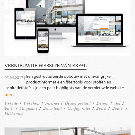
VERNIEUWDE WEBSITE VAN ERFAL
Een gestructureerde opbouw met omvangrijke
05.04.2017 |
productinformatie en filtertools voor stoffen en
inspiratiefoto´s zijn een paar highlights van de vernieuwde website
meer
Website
Webshop
Internet
Dealer portaal
Design
stof
Filter
Magazine
Download
Configurator
Bestel
Dealer
Vakkennis