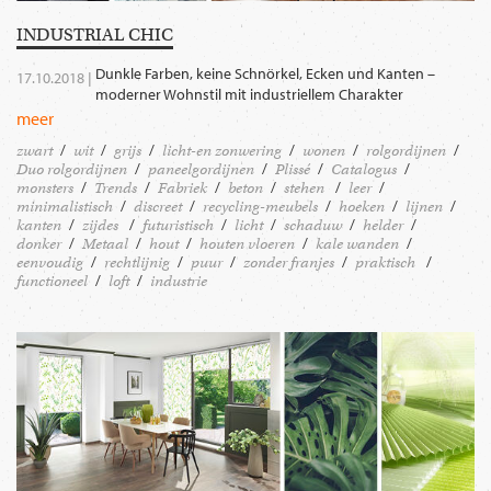
INDUSTRIAL CHIC
Dunkle Farben, keine Schnörkel, Ecken und Kanten –
17.10.2018 |
moderner Wohnstil mit industriellem Charakter
meer
zwart
wit
grijs
licht-en zonwering
wonen
rolgordijnen
Duo rolgordijnen
paneelgordijnen
Plissé
Catalogus
monsters
Trends
Fabriek
beton
stehen
leer
minimalistisch
discreet
recycling-meubels
hoeken
lijnen
kanten
zijdes
futuristisch
licht
schaduw
helder
donker
Metaal
hout
houten vloeren
kale wanden
eenvoudig
rechtlijnig
puur
zonder franjes
praktisch
functioneel
loft
industrie