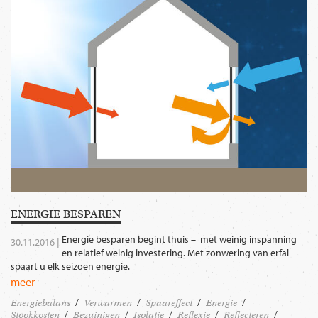
ENERGIE BESPAREN
Energie besparen begint thuis – met weinig inspanning
30.11.2016 |
en relatief weinig investering. Met zonwering van erfal
spaart u elk seizoen energie.
meer
Energiebalans
Verwarmen
Spaareffect
Energie
Stookkosten
Bezuinigen
Isolatie
Reflexie
Reflecteren