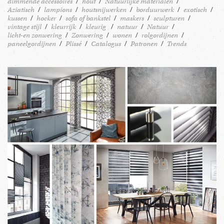
dimmende accessoires
hout
Natuurlijke materialen
Aziatisch
lampions
houtsnijwerken
borduurwerk
exotisch
kussen
hocker
sofa of bankstel
maskers
sculpturen
vintage stijl
kleurrijk
kleurig
natuur
Natuur
licht-en zonwering
Zonwering
wonen
rolgordijnen
paneelgordijnen
Plissé
Catalogus
Patronen
Trends