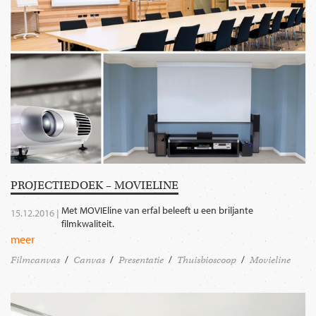
PROJECTIEDOEK – MOVIELINE
Met MOVIEline van erfal beleeft u een briljante
15.12.2016 |
filmkwaliteit.
meer
Filmcanvas
Canvas
Presentatie
Thuisbioscoop
Movieline