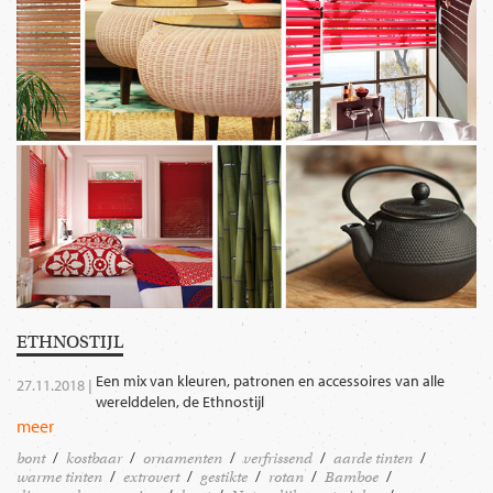
ETHNOSTIJL
Een mix van kleuren, patronen en accessoires van alle
27.11.2018 |
werelddelen, de Ethnostijl
meer
bont
kostbaar
ornamenten
verfrissend
aarde tinten
warme tinten
extrovert
gestikte
rotan
Bamboe