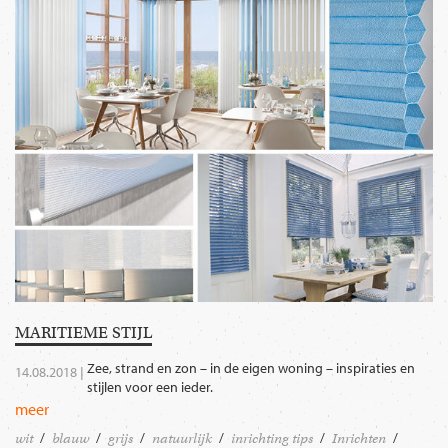
MARITIEME STIJL
Zee, strand en zon – in de eigen woning – inspiraties en
14.08.2018 |
stijlen voor een ieder.
meer
wit
blauw
grijs
natuurlijk
inrichting tips
Inrichten