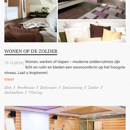
WONEN OP DE ZOLDER
Wonen, werken of slapen – moderne zolderruimtes zijn
15.12.2016 |
licht en ruim en bieden een woonconform op het hoogste
niveau. Laat u inspireren!
meer
Dak
Penthouse
Dakraam
Dakwoning
Zolder
Dakbalken
Vliering