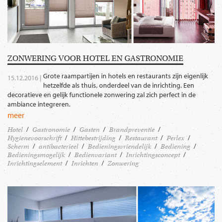
ZONWERING VOOR HOTEL EN GASTRONOMIE
Grote raampartijen in hotels en restaurants zijn eigenlijk
15.12.2016 |
hetzelfde als thuis, onderdeel van de inrichting. Een
decoratieve en gelijk functionele zonwering zal zich perfect in de
ambiance integreren.
meer
Hotel
Gastronomie
Gasten
Brandpreventie
Hygienevoorschrift
Hittebestrijding
Restaurant
Perlex
Scherm
antibacterieel
Bedieningsvriendelijk
Bediening
Bedieningsmogelijk
Bedienvariant
Inrichtingsconcept
Inrichtingselement
Inrichten
Zonwering