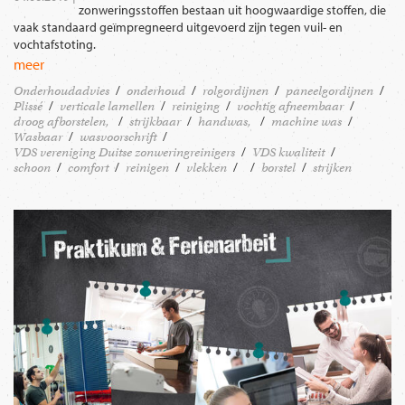
zonweringsstoffen bestaan uit hoogwaardige stoffen, die
vaak standaard geïmpregneerd uitgevoerd zijn tegen vuil- en
vochtafstoting.
meer
Onderhoudadvies
onderhoud
rolgordijnen
paneelgordijnen
Plissé
verticale lamellen
reiniging
vochtig afneembaar
droog afborstelen,
strijkbaar
handwas,
machine was
Wasbaar
wasvoorschrift
VDS vereniging Duitse zonweringreinigers
VDS kwaliteit
schoon
comfort
reinigen
vlekken
borstel
strijken