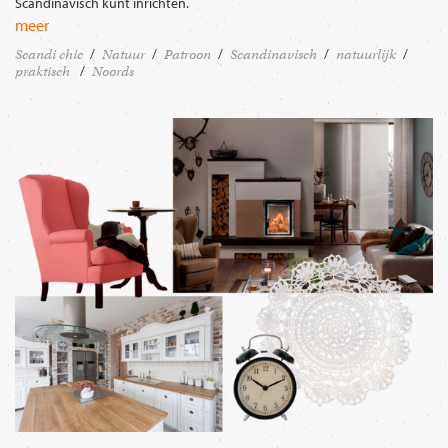
Scandinavisch kunt inrichten.
meer
Scandi chic
Natuur
Patroon
Scandinavisch
natuurlijk
praktisch
Noords