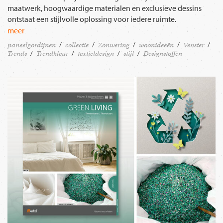
maatwerk, hoogwaardige materialen en exclusieve dessins
ontstaat een stijlvolle oplossing voor iedere ruimte.
meer
paneelgordijnen
collectie
Zonwering
woonideeën
Venster
Trends
Trendkleur
textieldesign
stijl
Designstoffen