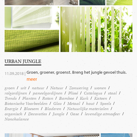
URBAN JUNGLE
Groen, groener, groenst. Breng het jungle gevoel thuis.
11.09.2018 |
meer
groen
wit
natuur
Natuur
Zonwering
wonen
rolgordijnen
paneelgordijnen
Plissé
Catalogus
staal
Trends
Planten
Rotan
Bamboe
Kurk
Katoen
Botanische Voorbeelden
Glas
Metaal
hout
Speels
Energie
Bloesem
Bladeren
Natuurlijke materialen
organisch
Decoraties
Jungle
Oase
levendige atmosfeer
Nonchalance