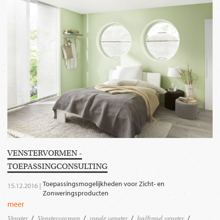
VENSTERVORMEN -
TOEPASSINGCONSULTING
Toepassingsmogelijkheden voor Zicht- en
15.12.2016 |
Zonweringsproducten
meer
Venster
Venstervormen
ronde venster
halfrond venster