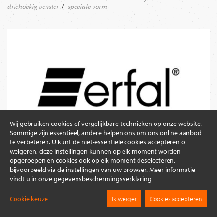
driehoekig venster
speciale vorm
Wij gebruiken cookies of vergelijkbare technieken op onze website.
Sommige zijn essentieel, andere helpen ons om ons online aanbod
te verbeteren. U kunt de niet-essentiële cookies accepteren of
weigeren, deze instellingen kunnen op elk moment worden
opgeroepen en cookies ook op elk moment deselecteren,
bijvoorbeeld via de instellingen van uw browser. Meer informatie
vindt u in onze gegevensbeschermingsverklaring
ERFAL-STICHTING
Cookie keuze
Ik weiger
Cookies accepteren
In 1984 begon in Vogtland het succesverhaal van erfal met
15.12.2016 |