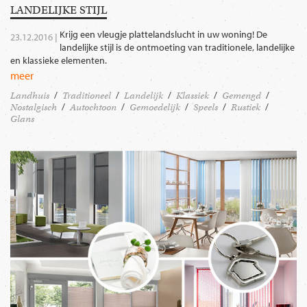
LANDELIJKE STIJL
Krijg een vleugje plattelandslucht in uw woning! De
23.12.2016 |
landelijke stijl is de ontmoeting van traditionele, landelijke
en klassieke elementen.
meer
Landhuis
Traditioneel
Landelijk
Klassiek
Gemengd
Nostalgisch
Autochtoon
Gemoedelijk
Speels
Rustiek
Glans