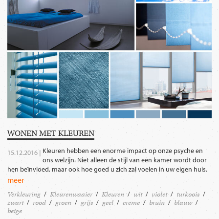
WONEN MET KLEUREN
Kleuren hebben een enorme impact op onze psyche en
15.12.2016 |
ons welzijn. Niet alleen de stijl van een kamer wordt door
hen beïnvloed, maar ook hoe goed u zich zal voelen in uw eigen huis.
meer
Verkleuring
Kleurenwaaier
Kleuren
wit
violet
turkoois
zwart
rood
groen
grijs
geel
creme
bruin
blauw
beige