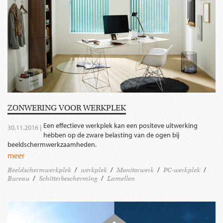
ZONWERING VOOR WERKPLEK
Een effectieve werkplek kan een positeve uitwerking
30.11.2016 |
hebben op de zware belasting van de ogen bij
beeldschermwerkzaamheden.
meer
Beeldschermwerkplek
werkplek
Monitorwerk
PC-werkplek
Bureau
Schitterbescherming
Lamellen