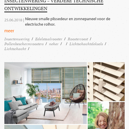
INSECTENWERING – VERDERE TECHNISCHE
ONTWIKKELINGEN
Nieuwe smalle plissedeur en zonnepaneel voor de
25.06.2018 |
electrische rolhor.
meer
Insectenwering
Edelstaalrooster
Roosterroest
Pollenbeschermroosters
neher
Lichtschachtdeksels
Lichtschacht