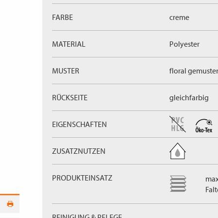
FARBE
creme
MATERIAL
Polyester
MUSTER
floral gemuster
RÜCKSEITE
gleichfarbig
EIGENSCHAFTEN
ZUSATZNUTZEN
PRODUKTEINSATZ
max
Fal
REINIGUNG & PFLEGE