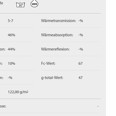
fe
5-7
Wärmetransmission:
-%
46%
Wärmeabsorption:
-%
on:
44%
Wärmereflexion:
-%
n:
10%
Fc-Wert:
67
n:
-%
g-total-Wert:
47
122,00 g/m
2
sse:
-