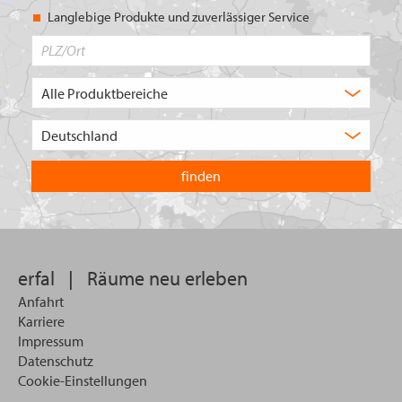
Langlebige Produkte und zuverlässiger Service
PLZ/Ort
Produktbereich
Auswahl
Wählen
Sie
in
welchem
Land
Sie
suchen
wollen
erfal
|
Räume neu erleben
Anfahrt
Karriere
Impressum
Datenschutz
Cookie-Einstellungen