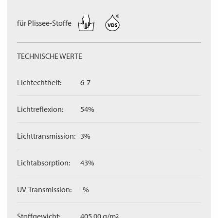
für Plissee-Stoffe
TECHNISCHE WERTE
Lichtechtheit:
6-7
Lichtreflexion:
54%
Lichttransmission:
3%
Lichtabsorption:
43%
UV-Transmission:
-%
Stoffgewicht:
405,00 g/m
2