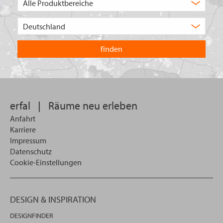
Auswahl
Wählen
Sie
in
welchem
Land
Sie
suchen
wollen
erfal
|
Räume neu erleben
Anfahrt
Karriere
Impressum
Datenschutz
Cookie-Einstellungen
DESIGN & INSPIRATION
DESIGNFINDER