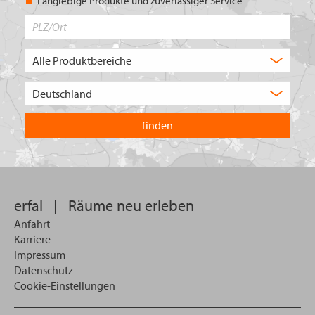
Langlebige Produkte und zuverlässiger Service
PLZ/Ort
Produktbereich
Auswahl
Wählen
Sie
in
welchem
Land
Sie
suchen
wollen
erfal
|
Räume neu erleben
Anfahrt
Karriere
Impressum
Datenschutz
Cookie-Einstellungen