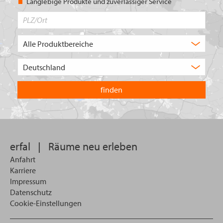
Langlebige Produkte und zuverlässiger Service
PLZ/Ort
Produktbereich
Auswahl
Wählen
Sie
in
welchem
Land
Sie
suchen
wollen
erfal
|
Räume neu erleben
Anfahrt
Karriere
Impressum
Datenschutz
Cookie-Einstellungen