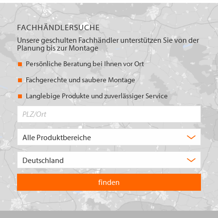
FACHHÄNDLERSUCHE
Unsere geschulten Fachhändler unterstützen Sie von der
Planung bis zur Montage
Persönliche Beratung bei Ihnen vor Ort
Fachgerechte und saubere Montage
Langlebige Produkte und zuverlässiger Service
PLZ/Ort
Produktbereich
Auswahl
Wählen
Sie
in
welchem
Land
Sie
suchen