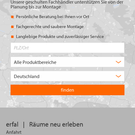
Unsere geschulten Fachhändler unterstützen Sie von der
Planung bis zur Montage
Persönliche Beratung bei Ihnen vor Ort
Fachgerechte und saubere Montage
Langlebige Produkte und zuverlässiger Service
PLZ/Ort
Produktbereich
Auswahl
Wählen
Sie
in
welchem
Land
Sie
suchen
wollen
erfal
|
Räume neu erleben
Anfahrt