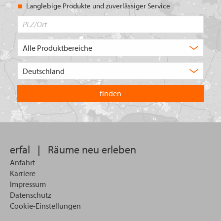
Langlebige Produkte und zuverlässiger Service
PLZ/Ort
Produktbereich
Auswahl
Wählen
Sie
in
welchem
Land
Sie
suchen
wollen
erfal
|
Räume neu erleben
Anfahrt
Karriere
Impressum
Datenschutz
Cookie-Einstellungen