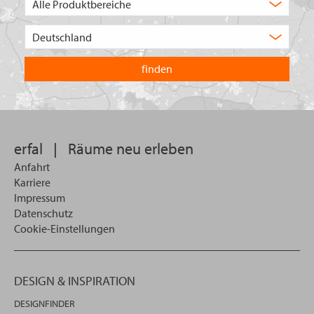
Auswahl
Wählen
Sie
in
welchem
Land
Sie
suchen
wollen
erfal
|
Räume neu erleben
Anfahrt
Karriere
Impressum
Datenschutz
Cookie-Einstellungen
DESIGN & INSPIRATION
DESIGNFINDER