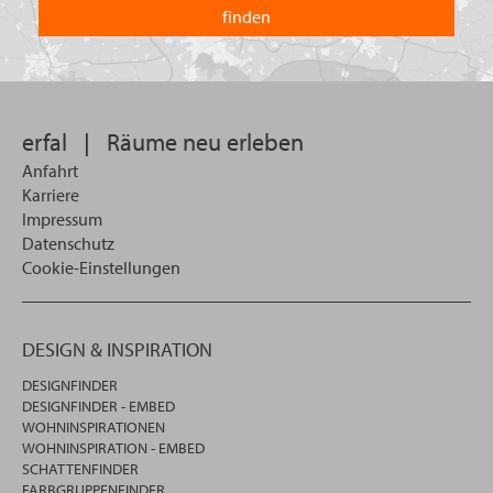
welchem
Land
Sie
suchen
wollen
erfal
|
Räume neu erleben
Anfahrt
Karriere
Impressum
Datenschutz
Cookie-Einstellungen
DESIGN & INSPIRATION
DESIGNFINDER
DESIGNFINDER - EMBED
WOHNINSPIRATIONEN
WOHNINSPIRATION - EMBED
SCHATTENFINDER
FARBGRUPPENFINDER