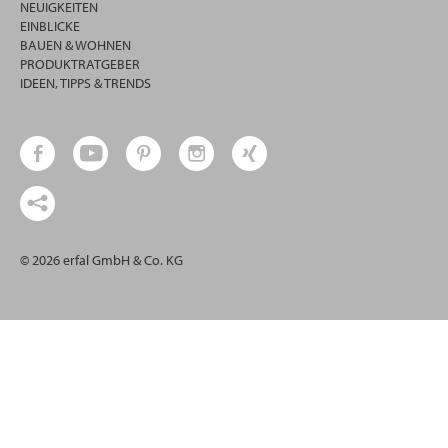
NEUIGKEITEN
EINBLICKE
BAUEN & WOHNEN
PRODUKTRATGEBER
IDEEN, TIPPS & TRENDS
© 2026 erfal GmbH & Co. KG