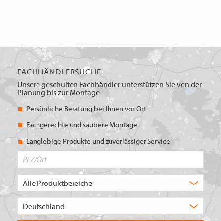
FACHHÄNDLERSUCHE
Unsere geschulten Fachhändler unterstützen Sie von der
Planung bis zur Montage
Persönliche Beratung bei Ihnen vor Ort
Fachgerechte und saubere Montage
Langlebige Produkte und zuverlässiger Service
PLZ/Ort
Produktbereich
Auswahl
Wählen
Sie
in