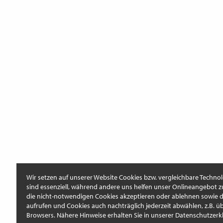
Wir setzen auf unserer Website Cookies bzw. vergleichbare Technol
sind essenziell, während andere uns helfen unser Onlineangebot z
die nicht-notwendigen Cookies akzeptieren oder ablehnen sowie di
aufrufen und Cookies auch nachträglich jederzeit abwählen, z.B. üb
Browsers. Nähere Hinweise erhalten Sie in unserer Datenschutzerk