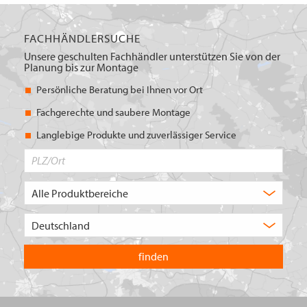
FACHHÄNDLERSUCHE
Unsere geschulten Fachhändler unterstützen Sie von der
Planung bis zur Montage
Persönliche Beratung bei Ihnen vor Ort
Fachgerechte und saubere Montage
Langlebige Produkte und zuverlässiger Service
PLZ/Ort
Produktbereich
Auswahl
Wählen
Sie
in
welchem
Land
Sie
suchen