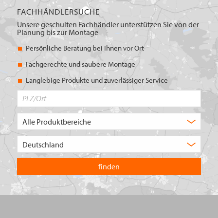
FACHHÄNDLERSUCHE
Unsere geschulten Fachhändler unterstützen Sie von der
Planung bis zur Montage
Persönliche Beratung bei Ihnen vor Ort
Fachgerechte und saubere Montage
Langlebige Produkte und zuverlässiger Service
PLZ/Ort
Produktbereich
Auswahl
Wählen
Sie
in
welchem
Land
Sie
suchen
wollen