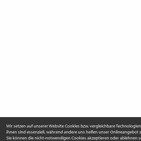
Wir setzen auf unserer Website Cookies bzw. vergleichbare Technologien 
ihnen sind essenziell, während andere uns helfen unser Onlineangebot 
Sie können die nicht-notwendigen Cookies akzeptieren oder ablehnen s