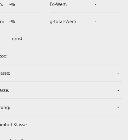
n:
-%
Fc-Wert:
-
n:
-%
g-total-Wert:
-
- g/m
2
sse:
-
asse:
-
asse:
-
zung:
-
mfort Klasse:
-