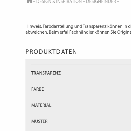
HOME
–
DESIGN & INSPIRATION
–
DESIGNFINDER
–
Hinweis: Farbdarstellung und Transparenz können in d
abweichen. Beim erfal Fachhändler können Sie Origin
PRODUKTDATEN
TRANSPARENZ
FARBE
MATERIAL
MUSTER