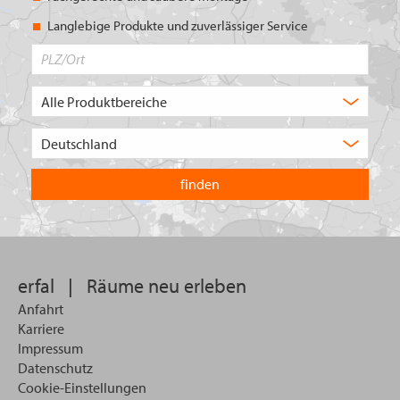
Langlebige Produkte und zuverlässiger Service
PLZ/Ort
Produktbereich
Auswahl
Wählen
Sie
in
welchem
Land
Sie
suchen
wollen
erfal
|
Räume neu erleben
Anfahrt
Karriere
Impressum
Datenschutz
Cookie-Einstellungen