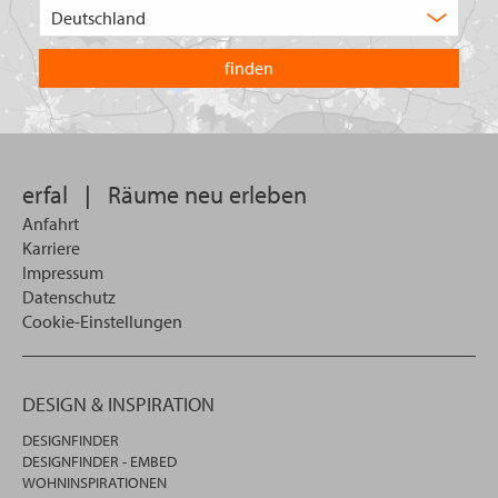
Wählen
Sie
in
welchem
Land
Sie
suchen
wollen
erfal
|
Räume neu erleben
Anfahrt
Karriere
Impressum
Datenschutz
Cookie-Einstellungen
DESIGN & INSPIRATION
DESIGNFINDER
DESIGNFINDER - EMBED
WOHNINSPIRATIONEN