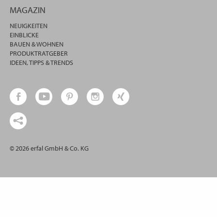
MAGAZIN
NEUIGKEITEN
EINBLICKE
BAUEN & WOHNEN
PRODUKTRATGEBER
IDEEN, TIPPS & TRENDS
© 2026 erfal GmbH & Co. KG