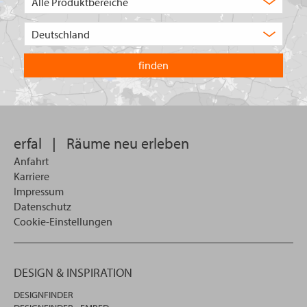
Auswahl
Wählen
Sie
in
welchem
Land
Sie
suchen
wollen
erfal
|
Räume neu erleben
Anfahrt
Karriere
Impressum
Datenschutz
Cookie-Einstellungen
DESIGN & INSPIRATION
DESIGNFINDER