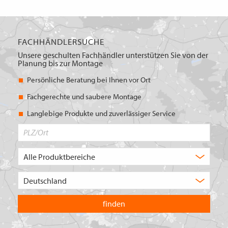
FACHHÄNDLERSUCHE
Unsere geschulten Fachhändler unterstützen Sie von der
Planung bis zur Montage
Persönliche Beratung bei Ihnen vor Ort
Fachgerechte und saubere Montage
Langlebige Produkte und zuverlässiger Service
PLZ/Ort
Produktbereich
Auswahl
Wählen
Sie
in
welchem
Land
Sie