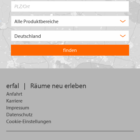
PLZ/Ort
Produktbereich
Auswahl
Wählen
Sie
in
welchem
Land
Sie
suchen
wollen
erfal
|
Räume neu erleben
Anfahrt
Karriere
Impressum
Datenschutz
Cookie-Einstellungen