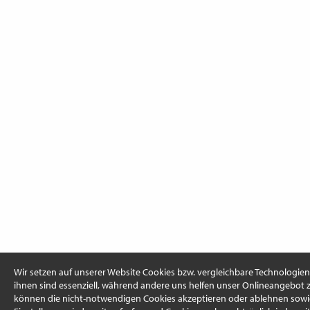
Wir setzen auf unserer Website Cookies bzw. vergleichbare Technologien 
ihnen sind essenziell, während andere uns helfen unser Onlineangebot z
können die nicht-notwendigen Cookies akzeptieren oder ablehnen sowi