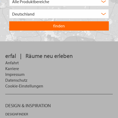
Auswahl
Wählen
Sie
in
welchem
Land
Sie
suchen
wollen
erfal
|
Räume neu erleben
Anfahrt
Karriere
Impressum
Datenschutz
Cookie-Einstellungen
DESIGN & INSPIRATION
DESIGNFINDER