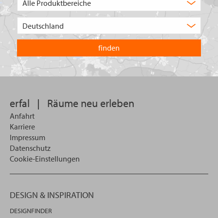
Auswahl
Wählen
Sie
in
welchem
Land
Sie
suchen
wollen
erfal
|
Räume neu erleben
Anfahrt
Karriere
Impressum
Datenschutz
Cookie-Einstellungen
DESIGN & INSPIRATION
DESIGNFINDER