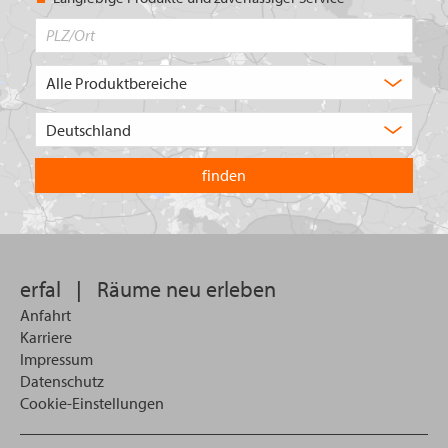
PLZ/Ort
Produktbereich
Auswahl
Wählen
Sie
in
welchem
Land
Sie
suchen
wollen
erfal
|
Räume neu erleben
Anfahrt
Karriere
Impressum
Datenschutz
Cookie-Einstellungen