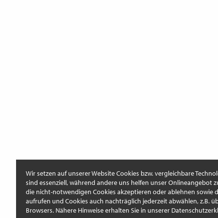
Wir setzen auf unserer Website Cookies bzw. vergleichbare Technol
sind essenziell, während andere uns helfen unser Onlineangebot z
die nicht-notwendigen Cookies akzeptieren oder ablehnen sowie di
aufrufen und Cookies auch nachträglich jederzeit abwählen, z.B. üb
Browsers. Nähere Hinweise erhalten Sie in unserer Datenschutzerk