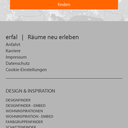
welchem
Land
Sie
suchen
wollen
erfal
|
Räume neu erleben
Anfahrt
Karriere
Impressum
Datenschutz
Cookie-Einstellungen
DESIGN & INSPIRATION
DESIGNFINDER
DESIGNFINDER - EMBED
WOHNINSPIRATIONEN
WOHNINSPIRATION - EMBED
FARBGRUPPENFINDER
SCHATTENFINDER