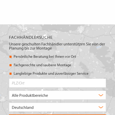
FACHHÄNDLERSUCHE
Unsere geschulten Fachhändler unterstützen Sie von der
Planung bis zur Montage
Persönliche Beratung bei Ihnen vor Ort
Fachgerechte und saubere Montage
Langlebige Produkte und zuverlässiger Service
PLZ/Ort
Produktbereich
Auswahl
Wählen
Sie
in