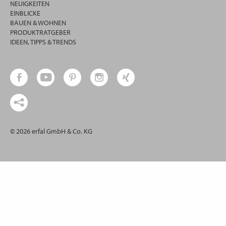
NEUIGKEITEN
EINBLICKE
BAUEN & WOHNEN
PRODUKTRATGEBER
IDEEN, TIPPS & TRENDS
© 2026 erfal GmbH & Co. KG