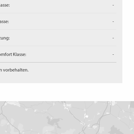
asse:
-
asse:
-
zung:
-
mfort Klasse:
-
n vorbehalten.