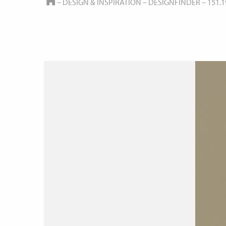
HOME
–
DESIGN & INSPIRATION
–
DESIGNFINDER
–
151.1