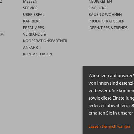
TZ
MESSEN
NEUIGKEITEN
SERVICE
EINBLICKE
ÜBER ERFAL
BAUEN & WOHNEN
KARRIERE
PRODUKTRATGEBER
ERFAL APPS
IDEEN, TIPPS & TRENDS
MM
VERBÄNDE &
KOOPERATIONSPARTNER
ANFAHRT
KONTAKTDATEN
Wir setzen auf unserer
von ihnen sind essenz
verbessern. Sie könne
sowie diese Einstellun
jederzeit abwählen, z.
erhalten Sie in unsere
Lassen Sie mich wählen