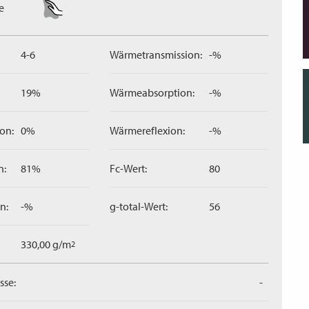
e
4-6
Wärmetransmission:
-%
19%
Wärmeabsorption:
-%
on:
0%
Wärmereflexion:
-%
n:
81%
Fc-Wert:
80
n:
-%
g-total-Wert:
56
330,00 g/m
2
sse:
-