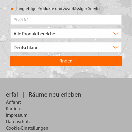
Langlebige Produkte und zuverlässiger Service
PLZ/Ort
Produktbereich
Auswahl
Wählen
Sie
in
welchem
Land
Sie
suchen
wollen
erfal
|
Räume neu erleben
Anfahrt
Karriere
Impressum
Datenschutz
Cookie-Einstellungen