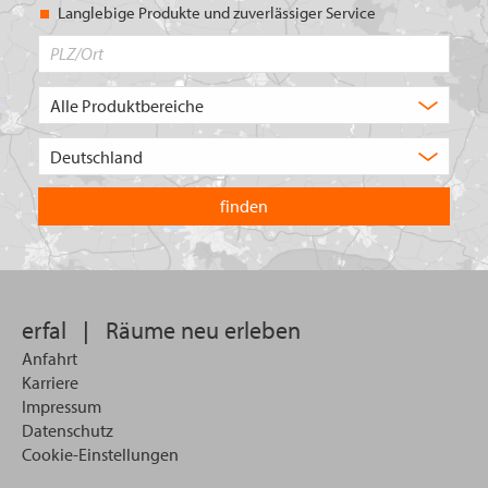
Langlebige Produkte und zuverlässiger Service
PLZ/Ort
Produktbereich
Auswahl
Wählen
Sie
in
welchem
Land
Sie
suchen
wollen
erfal
|
Räume neu erleben
Anfahrt
Karriere
Impressum
Datenschutz
Cookie-Einstellungen