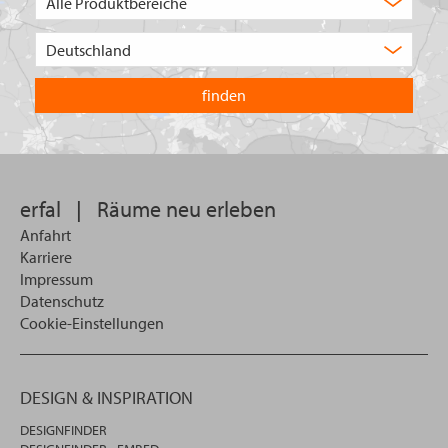
Auswahl
Wählen
Sie
in
welchem
Land
Sie
suchen
wollen
erfal
|
Räume neu erleben
Anfahrt
Karriere
Impressum
Datenschutz
Cookie-Einstellungen
DESIGN & INSPIRATION
DESIGNFINDER