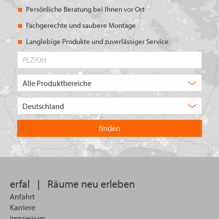
Persönliche Beratung bei Ihnen vor Ort
Fachgerechte und saubere Montage
Langlebige Produkte und zuverlässiger Service
PLZ/Ort
Produktbereich
Auswahl
Wählen
Sie
in
welchem
Land
Sie
suchen
wollen
erfal
|
Räume neu erleben
Anfahrt
Karriere
Impressum