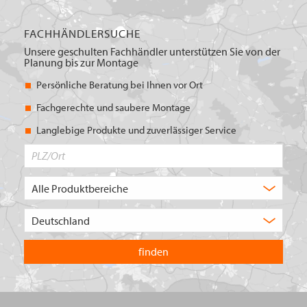
FACHHÄNDLERSUCHE
Unsere geschulten Fachhändler unterstützen Sie von der
Planung bis zur Montage
Persönliche Beratung bei Ihnen vor Ort
Fachgerechte und saubere Montage
Langlebige Produkte und zuverlässiger Service
PLZ/Ort
Produktbereich
Auswahl
Wählen
Sie
in
welchem
Land
Sie
suchen
wollen