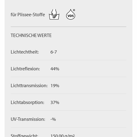
für Plissee-Stoffe
TECHNISCHE WERTE
Lichtechtheit:
6-7
Lichtreflexion:
44%
Lichttransmission:
19%
Lichtabsorption:
37%
UV-Transmission:
-%
Stoffgewicht:
150,00 g/m
2