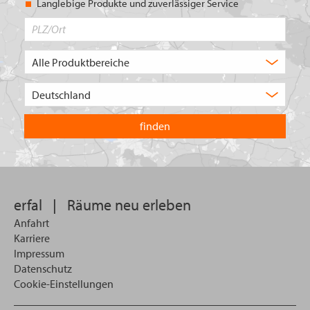
Langlebige Produkte und zuverlässiger Service
PLZ/Ort
Produktbereich
Auswahl
Wählen
Sie
in
welchem
Land
Sie
suchen
wollen
erfal
|
Räume neu erleben
Anfahrt
Karriere
Impressum
Datenschutz
Cookie-Einstellungen