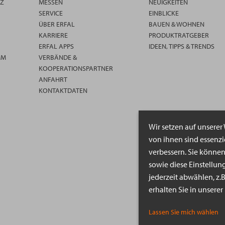
TZ
MESSEN
NEUIGKEITEN
SERVICE
EINBLICKE
ÜBER ERFAL
BAUEN & WOHNEN
KARRIERE
PRODUKTRATGEBER
ERFAL APPS
IDEEN, TIPPS & TRENDS
MM
VERBÄNDE &
KOOPERATIONSPARTNER
ANFAHRT
KONTAKTDATEN
Wir setzen auf unserer
von ihnen sind essenz
verbessern. Sie könne
sowie diese Einstellun
jederzeit abwählen, z.
erhalten Sie in unsere
Lassen Sie mich wählen