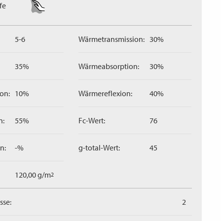
fe
5-6
Wärmetransmission:
30%
35%
Wärmeabsorption:
30%
on:
10%
Wärmereflexion:
40%
n:
55%
Fc-Wert:
76
n:
-%
g-total-Wert:
45
120,00 g/m
2
sse:
2