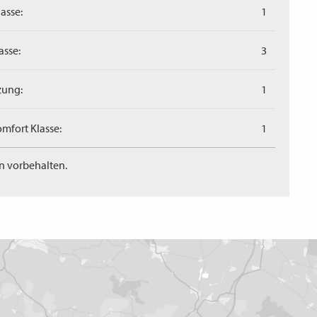
asse:
1
asse:
3
zung:
1
mfort Klasse:
1
n vorbehalten.