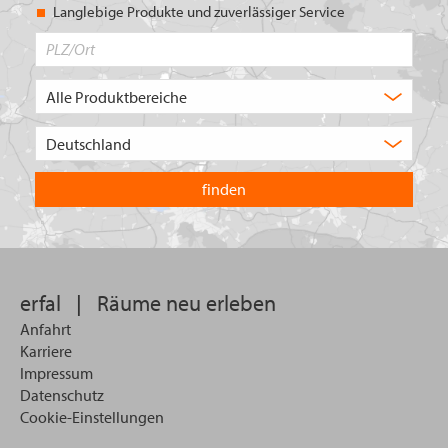
Langlebige Produkte und zuverlässiger Service
PLZ/Ort
Produktbereich
Auswahl
Wählen
Sie
in
welchem
Land
Sie
suchen
wollen
erfal
|
Räume neu erleben
Anfahrt
Karriere
Impressum
Datenschutz
Cookie-Einstellungen