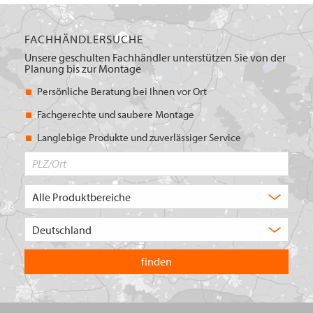
FACHHÄNDLERSUCHE
Unsere geschulten Fachhändler unterstützen Sie von der
Planung bis zur Montage
Persönliche Beratung bei Ihnen vor Ort
Fachgerechte und saubere Montage
Langlebige Produkte und zuverlässiger Service
PLZ/Ort
Produktbereich
Auswahl
Wählen
Sie
in
welchem
Land
Sie
suchen