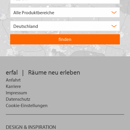
Produktbereich
Auswahl
Wählen
Sie
in
welchem
Land
Sie
suchen
wollen
erfal
|
Räume neu erleben
Anfahrt
Karriere
Impressum
Datenschutz
Cookie-Einstellungen
DESIGN & INSPIRATION