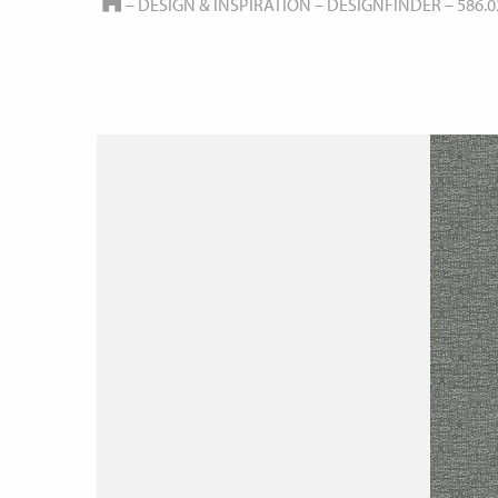
HOME
–
DESIGN & INSPIRATION
–
DESIGNFINDER
–
586.0