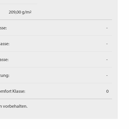
209,00 g/m
2
sse:
-
asse:
-
asse:
-
zung:
-
mfort Klasse:
0
n vorbehalten.