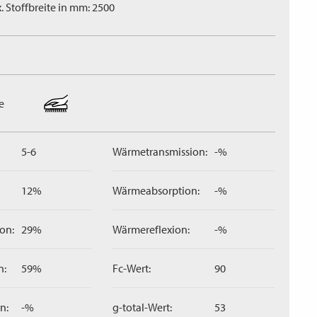
. Stoffbreite in mm: 2500
e
5-6
Wärmetransmission:
-%
12%
Wärmeabsorption:
-%
on:
29%
Wärmereflexion:
-%
n:
59%
Fc-Wert:
90
n:
-%
g-total-Wert:
53