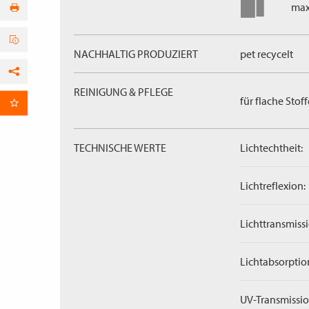
max
NACHHALTIG PRODUZIERT
pet recycelt
Facebook
REINIGUNG & PFLEGE
für flache Stoff
per E-Mail
TECHNISCHE WERTE
Lichtechtheit:
Lichtreflexion:
Lichttransmissi
Lichtabsorptio
UV-Transmissio