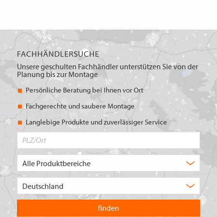
FACHHÄNDLERSUCHE
Unsere geschulten Fachhändler unterstützen Sie von der
Planung bis zur Montage
Persönliche Beratung bei Ihnen vor Ort
Fachgerechte und saubere Montage
Langlebige Produkte und zuverlässiger Service
PLZ/Ort
Produktbereich
Auswahl
Wählen
Sie
in
welchem