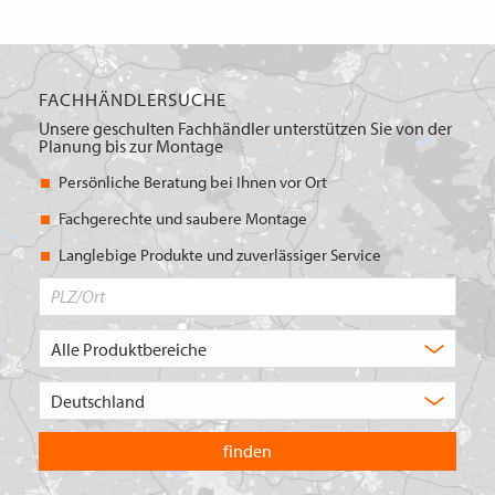
FACHHÄNDLERSUCHE
Unsere geschulten Fachhändler unterstützen Sie von der
Planung bis zur Montage
Persönliche Beratung bei Ihnen vor Ort
Fachgerechte und saubere Montage
Langlebige Produkte und zuverlässiger Service
PLZ/Ort
Produktbereich
Auswahl
Wählen
Sie
in
welchem
Land
Sie