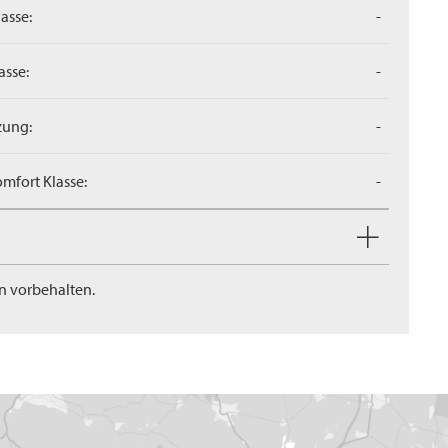
asse:
-
asse:
-
zung:
-
mfort Klasse:
-
n vorbehalten.