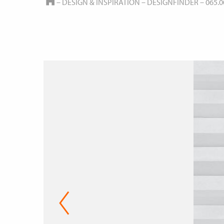
HOME
–
DESIGN & INSPIRATION
–
DESIGNFINDER
–
065.0