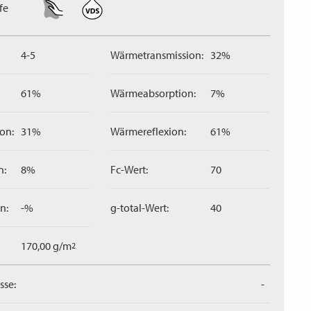
fe
4-5
Wärmetransmission:
32%
61%
Wärmeabsorption:
7%
on:
31%
Wärmereflexion:
61%
n:
8%
Fc-Wert:
70
n:
-%
g-total-Wert:
40
170,00 g/m
2
sse:
-