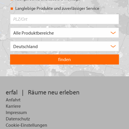
Langlebige Produkte und zuverlässiger Service
PLZ/Ort
Produktbereich
Auswahl
Wählen
Sie
in
welchem
Land
Sie
suchen
wollen
erfal
|
Räume neu erleben
Anfahrt
Karriere
Impressum
Datenschutz
Cookie-Einstellungen